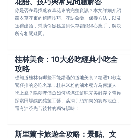
花語、技巧與常見問題解答
你是否在尋找薰衣草花束的完整資訊？本文詳細介紹
薰衣草花束的選購技巧、花語象徵、保養方法，以及
送禮建議，幫助你從挑選到保存都能得心應手，解決
所有相關疑問。
‌桂林美食：10大必吃經典小吃全
攻略
‌想知道桂林有哪些不能錯過的道地美食？精選10款老
饕狂推的必吃名單，桂林米粉的滷水秘方為何讓人一
吃上癮？陽朔啤酒魚如何將漓江鮮味完美封存？帶你
探索田螺釀的釀製工藝、荔浦芋頭扣肉的宴席地位，
還有油茶先苦後甘的獨特韻味！
斯里蘭卡旅遊全攻略：景點、文