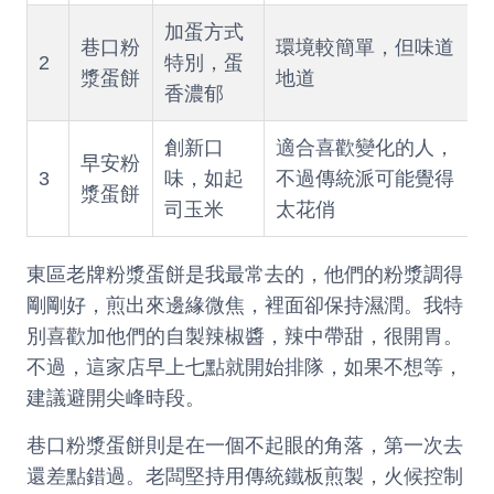
加蛋方式
巷口粉
環境較簡單，但味道
2
特別，蛋
漿蛋餅
地道
香濃郁
創新口
適合喜歡變化的人，
早安粉
3
味，如起
不過傳統派可能覺得
漿蛋餅
司玉米
太花俏
東區老牌粉漿蛋餅是我最常去的，他們的粉漿調得
剛剛好，煎出來邊緣微焦，裡面卻保持濕潤。我特
別喜歡加他們的自製辣椒醬，辣中帶甜，很開胃。
不過，這家店早上七點就開始排隊，如果不想等，
建議避開尖峰時段。
巷口粉漿蛋餅則是在一個不起眼的角落，第一次去
還差點錯過。老闆堅持用傳統鐵板煎製，火候控制