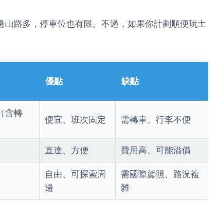
邊山路多，停車位也有限。不過，如果你計劃順便玩土
優點
缺點
鐘（含轉
便宜、班次固定
需轉車、行李不便
直達、方便
費用高、可能溢價
自由、可探索周
需國際駕照、路況複
邊
雜