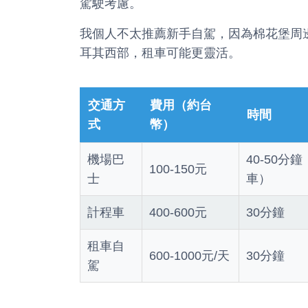
駕駛考慮。
我個人不太推薦新手自駕，因為棉花堡周
耳其西部，租車可能更靈活。
交通方
費用（約台
時間
式
幣）
機場巴
40-50分
100-150元
士
車）
計程車
400-600元
30分鐘
租車自
600-1000元/天
30分鐘
駕