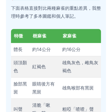
下面表格直接對比兩種麻雀的重點差異，我整
理時參考了多本圖鑑和個人筆記。
特徵
樹麻雀
家麻雀
體長
約14公分
約16公分
頭頂顏
雄鳥灰色，雌鳥灰
紅褐色
色
褐色
臉部黑
眼睛後方有
雄鳥喉部有黑斑
斑
黑斑
清脆「啾
叫聲
粗啞「喳喳」聲