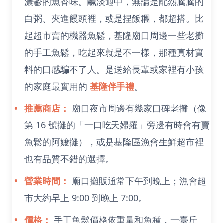
濃鬱的魚香味。鹹淡適中，無論是配熱騰騰的
白粥、夾進饅頭裡，或是捏飯糰，都超搭。比
起超市賣的機器魚鬆，基隆廟口周邊一些老攤
的手工魚鬆，吃起來就是不一樣，那種真材實
料的口感騙不了人。是送給長輩或家裡有小孩
的家庭最實用的
基隆伴手禮
。
推薦商店：
廟口夜市周邊有幾家口碑老攤（像
第 16 號攤的「一口吃天婦羅」旁邊有時會有賣
魚鬆的阿嬤攤），或是基隆區漁會生鮮超市裡
也有品質不錯的選擇。
營業時間：
廟口攤販通常下午到晚上；漁會超
市大約早上 9:00 到晚上 7:00。
價格：
手工魚鬆價格依重量和魚種，一臺斤