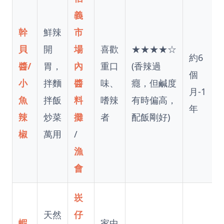
義
幹
鮮辣
市
貝
開
場
喜歡
★★★★☆
約6
醬/
胃，
內
重口
(香辣過
個
小
拌麵
醬
味、
癮，但鹹度
月-1
魚
拌飯
料
嗜辣
有時偏高，
年
辣
炒菜
攤
者
配飯剛好)
椒
萬用
/
漁
會
崁
天然
仔
蝦
家中