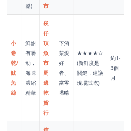
鬆)
市
崁
仔
小
鮮甜
頂
下酒
卷
有嚼
魚
菜愛
★★★★☆
約1-
乾/
勁，
市
好
(新鮮度是
3個
魷
海味
周
者、
關鍵，建議
月
魚
濃縮
邊
當零
現場試吃)
絲
精華
乾
嘴啃
貨
行
信