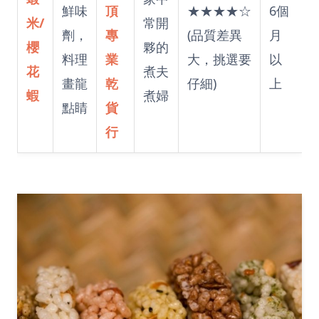
鮮味
頂
★★★★☆
6個
米/
常開
劑，
專
(品質差異
月
櫻
夥的
料理
業
大，挑選要
以
花
煮夫
畫龍
乾
仔細)
上
蝦
煮婦
點睛
貨
行