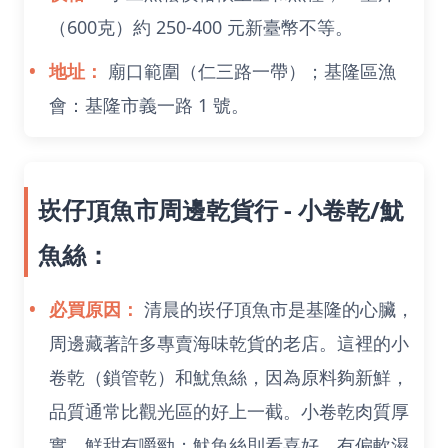
（600克）約 250-400 元新臺幣不等。
地址：
廟口範圍（仁三路一帶）；基隆區漁
會：基隆市義一路 1 號。
崁仔頂魚市周邊乾貨行 - 小卷乾/魷
魚絲：
必買原因：
清晨的崁仔頂魚市是基隆的心臟，
周邊藏著許多專賣海味乾貨的老店。這裡的小
卷乾（鎖管乾）和魷魚絲，因為原料夠新鮮，
品質通常比觀光區的好上一截。小卷乾肉質厚
實，鮮甜有嚼勁；魷魚絲則看喜好，有偏軟濕