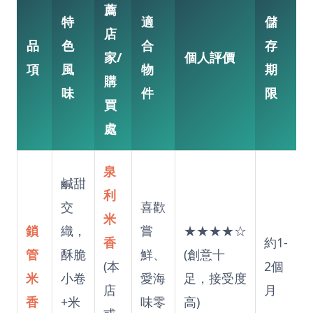
薦
特
適
儲
店
品
色
合
存
家/
個人評價
項
風
物
期
購
味
件
限
買
處
泉
鹹甜
利
交
喜歡
米
鎖
織，
嘗
★★★★☆
香
約1-
管
酥脆
鮮、
(創意十
(本
2個
米
小卷
愛海
足，接受度
店
月
香
+米
味零
高)