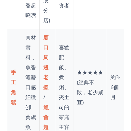
或
香超
食者
分
唰嘴
店)
真材
廟
實
口
喜歡
料，
周
配
魚香
邊
飯、
手
★★★★★
濃鬱
老
煮
約3-
工
(經典不
口感
攤
粥、
6個
魚
敗，老少咸
細緻
/
夾土
月
鬆
宜)
(推
漁
司的
薦旗
會
家庭
魚
超
主客