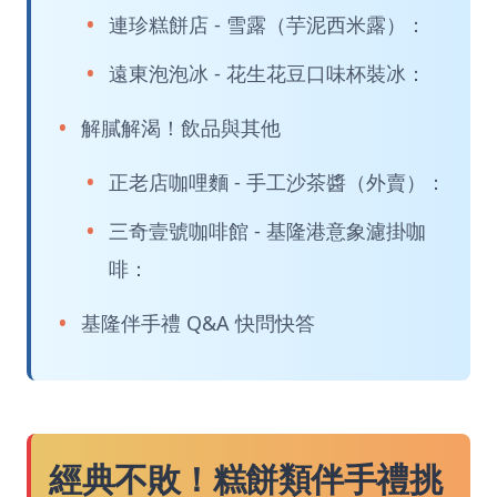
連珍糕餅店 - 雪露（芋泥西米露）：
遠東泡泡冰 - 花生花豆口味杯裝冰：
解膩解渴！飲品與其他
正老店咖哩麵 - 手工沙茶醬（外賣）：
三奇壹號咖啡館 - 基隆港意象濾掛咖
啡：
基隆伴手禮 Q&A 快問快答
經典不敗！糕餅類伴手禮挑