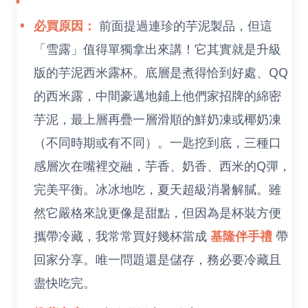
必買原因：
前面提過連珍的芋泥製品，但這
「雪露」值得單獨拿出來講！它其實就是升級
版的芋泥西米露杯。底層是煮得恰到好處、QQ
的西米露，中間豪邁地鋪上他們家招牌的綿密
芋泥，最上層再疊一層滑順的鮮奶凍或椰奶凍
（不同時期或有不同）。一匙挖到底，三種口
感層次在嘴裡交融，芋香、奶香、西米的Q彈，
完美平衡。冰冰地吃，夏天超級消暑解膩。雖
然它嚴格來說更像是甜點，但因為是杯裝方便
攜帶冷藏，我常常買好幾杯當成
基隆伴手禮
帶
回家分享。唯一問題還是儲存，務必要冷藏且
盡快吃完。