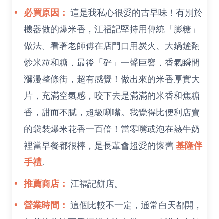
必買原因：
這是我私心很愛的古早味！有別於
機器做的爆米香，江福記堅持用傳統「膨糖」
做法。看著老師傅在店門口用炭火、大鍋鏟翻
炒米粒和糖，最後「砰」一聲巨響，香氣瞬間
瀰漫整條街，超有感覺！做出來的米香厚實大
片，充滿空氣感，咬下去是滿滿的米香和焦糖
香，甜而不膩，超級唰嘴。我覺得比便利店賣
的袋裝爆米花香一百倍！當零嘴或泡在熱牛奶
裡當早餐都很棒，是長輩會超愛的懷舊
基隆伴
手禮
。
推薦商店：
江福記餅店。
營業時間：
這個比較不一定，通常白天都開，