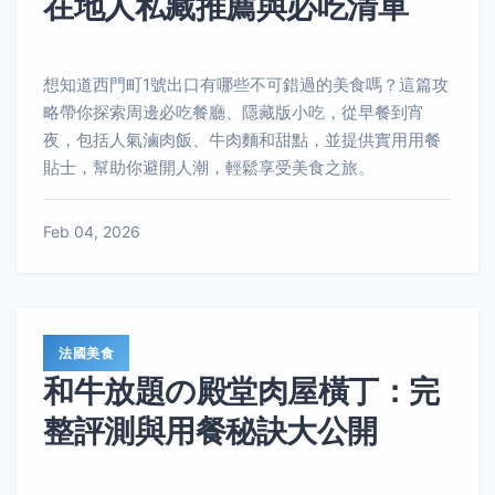
在地人私藏推薦與必吃清單
想知道西門町1號出口有哪些不可錯過的美食嗎？這篇攻
略帶你探索周邊必吃餐廳、隱藏版小吃，從早餐到宵
夜，包括人氣滷肉飯、牛肉麵和甜點，並提供實用用餐
貼士，幫助你避開人潮，輕鬆享受美食之旅。
Feb 04, 2026
法國美食
和牛放題の殿堂肉屋橫丁：完
整評測與用餐秘訣大公開